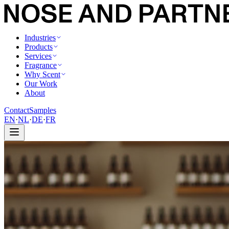
Industries
Products
Services
Fragrance
Why Scent
Our Work
About
Contact
Samples
EN
·
NL
·
DE
·
FR